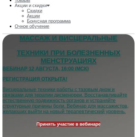
Товары
Акции и скидки
Скидки
Акции
Бонусная программа
Очное обучение
МАССАЖ И ВИСЦЕРАЛЬНЫЕ
ТЕХНИКИ ПРИ БОЛЕЗНЕННЫХ
МЕНСТРУАЦИЯХ
ВЕБИНАР 12 АВГУСТА, 16:00 (МСК)
РЕГИСТРАЦИЯ ОТКРЫТА!
Висцеральные техники работы с тазовым дном
и
связками для терапии дисменореи. Восстанавливайте
естественную подвижность органов и устраняйте
структурные причины боли. Вебинар для массажистов,
желающих выйти на новый терапевтический уровень.
Принять участие в вебинаре