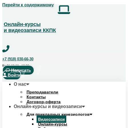
Перейти к содержимому
Получить скидку!
Позвоните чтобы получить курс со скидкой
+7 (918) 123-14-04
Онлайн-курсы
и видеозаписи ККПК
+7 (918) 030-66-30
Вт-Сб 10:00 - 18:00
Написать
Войти
О нас
Преподаватели
Контакты
Договор-оферта
Онлайн-курсы и видеозаписи
Для прикладных кинезиологов
Видеозаписи
Онлайн-курсы