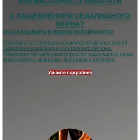
КАК МАССАЖИСТУ РАБОТАТЬ
С ЗАЩЕМЛЕНИЕМ СЕДАЛИЩНОГО
НЕРВА?
РАССКАЗЫВАЕМ В НОВОМ ОНЛАЙН-КУРСЕ
Перейдите от локального разминания мышц
к точной
биомеханической коррекции тазового
региона.
Пошаговая методика декомпрессии
седалищного нерва
через работу с мышцами,
фасциями и связками.
Узнайте подробнее