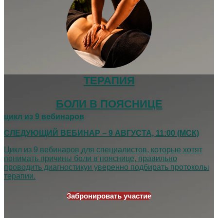
ТЕРАПИЯ
БОЛИ В ПОЯСНИЦЕ
цикл из 9 вебинаров
СЛЕДУЮЩИЙ ВЕБИНАР – 9 АВГУСТА, 11:00 (МСК)
Цикл из 9 вебинаров для специалистов,
которые хотят
понимать причины боли в пояснице, правильно
проводить диагностику
и уверенно подбирать протоколы
терапии.
Забронировать участие