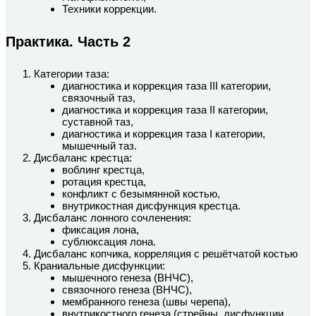
Техники коррекции.
Практика. Часть 2
Категории таза:
диагностика и коррекция таза III категории,
связочный таз,
диагностика и коррекция таза II категории,
суставной таз,
диагностика и коррекция таза I категории,
мышечный таз.
Дисбаланс крестца:
воблинг крестца,
ротация крестца,
конфликт с безымянной костью,
внутрикостная дисфункция крестца.
Дисбаланс лонного сочленения:
фиксация лона,
сублюксация лона.
Дисбаланс копчика, корреляция с решётчатой костью
Краниальные дисфункции:
мышечного генеза (ВНЧС),
связочного генеза (ВНЧС),
мембранного генеза (швы черепа),
внутрикостного генеза (стрейны, дисфункции