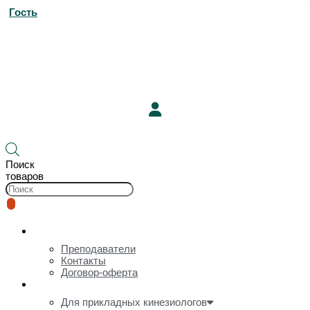
Гость
33
700
₽
24
250
₽
12
Корзина
Поиск
товаров
О нас
Преподаватели
Контакты
Договор-оферта
Онлайн-курсы и видеозаписи
Для прикладных кинезиологов