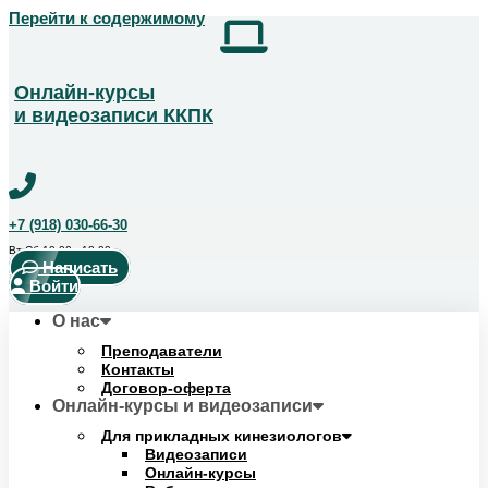
Перейти к содержимому
Получить скидку!
Позвоните чтобы получить курс со скидкой
+7 (918) 123-14-04
Онлайн-курсы
и видеозаписи ККПК
+7 (918) 030-66-30
Вт-Сб 10:00 - 18:00
Написать
Войти
О нас
Преподаватели
Контакты
Договор-оферта
Онлайн-курсы и видеозаписи
Для прикладных кинезиологов
Видеозаписи
Онлайн-курсы