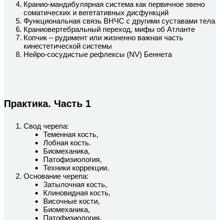
Кранио-мандибулярная система как первичное звено
соматических и вегетативных дисфункций
Функциональная связь ВНЧС с другими суставами тела
Краниовертебральный переход, мифы об Атланте
Копчик – рудимент или жизненно важная часть
кинестетической системы
Нейро-сосудистые рефлексы (NV) Беннета
Практика. Часть 1
Свод черепа:
Теменная кость,
Лобная кость.
Биомеханика,
Патофизиология,
Техники коррекции.
Основание черепа:
Затылочная кость,
Клиновидная кость,
Височные кости,
Биомеханика,
Патофизиология,