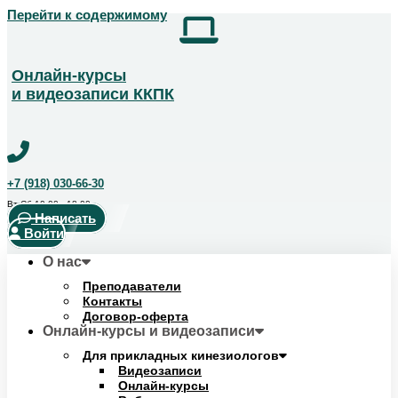
Перейти к содержимому
Получить скидку!
Позвоните чтобы получить курс со скидкой
+7 (918) 123-14-04
Онлайн-курсы
и видеозаписи ККПК
+7 (918) 030-66-30
Вт-Сб 10:00 - 18:00
Написать
Войти
О нас
Преподаватели
Контакты
Договор-оферта
Онлайн-курсы и видеозаписи
Для прикладных кинезиологов
Видеозаписи
Онлайн-курсы