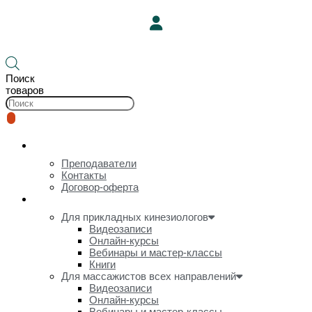
Корзина
Поиск
товаров
О нас
Преподаватели
Контакты
Договор-оферта
Онлайн-курсы и видеозаписи
Для прикладных кинезиологов
Видеозаписи
Онлайн-курсы
Вебинары и мастер-классы
Книги
Для массажистов всех направлений
Видеозаписи
Онлайн-курсы
Вебинары и мастер-классы