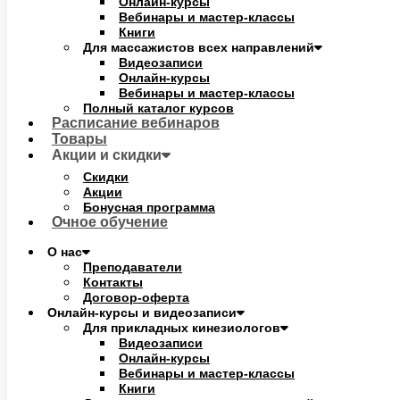
Онлайн-курсы
Вебинары и мастер-классы
Книги
Для массажистов всех направлений
Видеозаписи
Онлайн-курсы
Вебинары и мастер-классы
Полный каталог курсов
Расписание вебинаров
Товары
Акции и скидки
Скидки
Акции
Бонусная программа
Очное обучение
О нас
Преподаватели
Контакты
Договор-оферта
Онлайн-курсы и видеозаписи
Для прикладных кинезиологов
Видеозаписи
Онлайн-курсы
Вебинары и мастер-классы
Книги