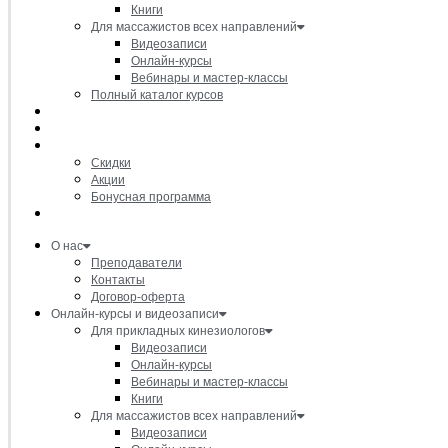
Книги
Для массажистов всех направлений
Видеозаписи
Онлайн-курсы
Вебинары и мастер-классы
Полный каталог курсов
Расписание вебинаров
Товары
Акции и скидки
Скидки
Акции
Бонусная программа
Очное обучение
О нас
Преподаватели
Контакты
Договор-оферта
Онлайн-курсы и видеозаписи
Для прикладных кинезиологов
Видеозаписи
Онлайн-курсы
Вебинары и мастер-классы
Книги
Для массажистов всех направлений
Видеозаписи