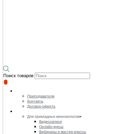
Поиск товаров
О нас
Преподаватели
Контакты
Договор-оферта
Онлайн-курсы и видеозаписи
Для прикладных кинезиологов
Видеозаписи
Онлайн-курсы
Вебинары и мастер-классы