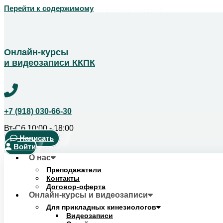
Перейти к содержимому
Получить скидку!
Позвоните чтобы получить курс со скидкой
+7 (918) 123-14-04
Онлайн-курсы
и видеозаписи ККПК
+7 (918) 030-66-30
Вт-Сб 10:00 - 18:00
Написать
Войти
О нас
Преподаватели
Контакты
Договор-оферта
Онлайн-курсы и видеозаписи
Для прикладных кинезиологов
Видеозаписи