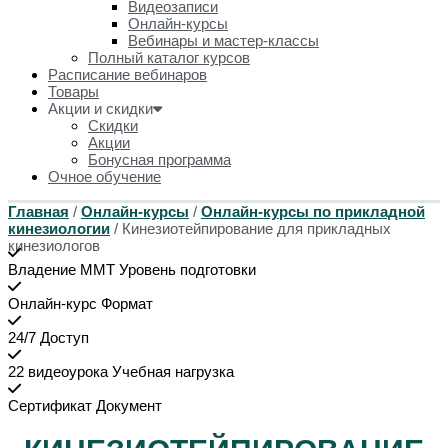
Видеозаписи
Онлайн-курсы
Вебинары и мастер-классы
Полный каталог курсов
Расписание вебинаров
Товары
Акции и скидки
Скидки
Акции
Бонусная программа
Очное обучение
Главная
/
Онлайн-курсы
/
Онлайн-курсы по прикладной
кинезиологии
/ Кинезиотейпирование для прикладных
кинезиологов
Владение ММТ
Уровень подготовки
Онлайн-курс
Формат
24/7
Доступ
22 видеоурока
Учебная нагрузка
Сертификат
Документ