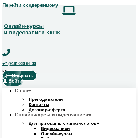
Перейти к содержимому
Получить скидку!
Позвоните чтобы получить курс со скидкой
+7 (918) 123-14-04
Онлайн-курсы
и видеозаписи ККПК
+7 (918) 030-66-30
Вт-Сб 10:00 - 18:00
Написать
Войти
О нас
Преподаватели
Контакты
Договор-оферта
Онлайн-курсы и видеозаписи
Для прикладных кинезиологов
Видеозаписи
Онлайн-курсы