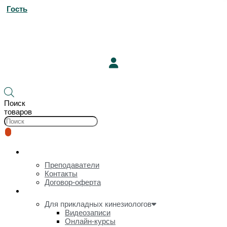
Гость
13
000
₽
7
125
₽
5
Корзина
Поиск
товаров
О нас
Преподаватели
Контакты
Договор-оферта
Онлайн-курсы и видеозаписи
Для прикладных кинезиологов
Видеозаписи
Онлайн-курсы