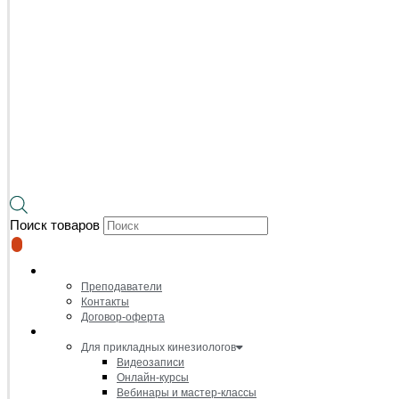
Поиск товаров
О нас
Преподаватели
Контакты
Договор-оферта
Онлайн-курсы и видеозаписи
Для прикладных кинезиологов
Видеозаписи
Онлайн-курсы
Вебинары и мастер-классы