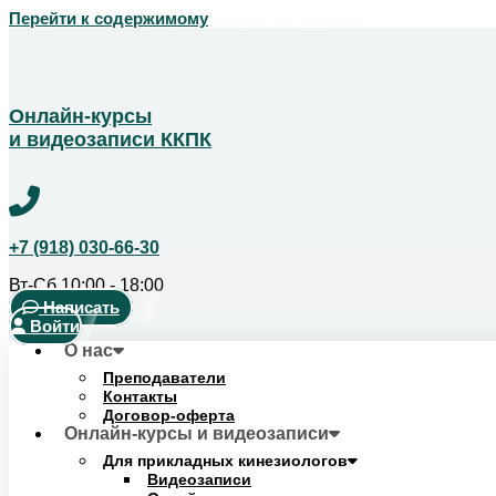
Перейти к содержимому
Получить скидку!
Позвоните чтобы получить курс со скидкой
+7 (918) 123-14-04
Онлайн-курсы
и видеозаписи ККПК
+7 (918) 030-66-30
Вт-Сб 10:00 - 18:00
Написать
Войти
О нас
Преподаватели
Контакты
Договор-оферта
Онлайн-курсы и видеозаписи
Для прикладных кинезиологов
Видеозаписи