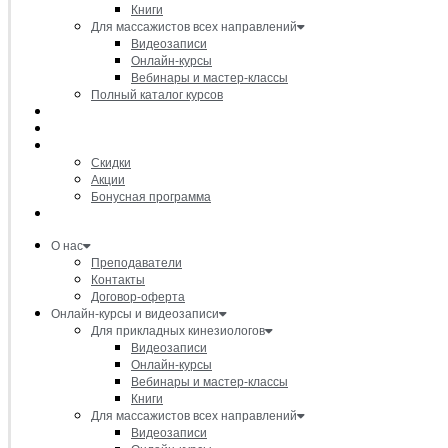
Книги
Для массажистов всех направлений
Видеозаписи
Онлайн-курсы
Вебинары и мастер-классы
Полный каталог курсов
Расписание вебинаров
Товары
Акции и скидки
Скидки
Акции
Бонусная программа
Очное обучение
О нас
Преподаватели
Контакты
Договор-оферта
Онлайн-курсы и видеозаписи
Для прикладных кинезиологов
Видеозаписи
Онлайн-курсы
Вебинары и мастер-классы
Книги
Для массажистов всех направлений
Видеозаписи