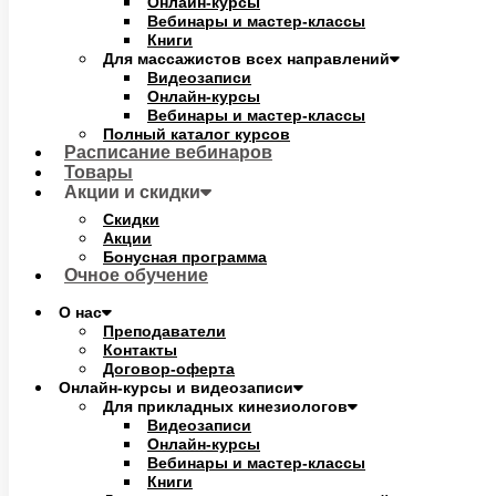
Онлайн-курсы
Вебинары и мастер-классы
Книги
Для массажистов всех направлений
Видеозаписи
Онлайн-курсы
Вебинары и мастер-классы
Полный каталог курсов
Расписание вебинаров
Товары
Акции и скидки
Скидки
Акции
Бонусная программа
Очное обучение
О нас
Преподаватели
Контакты
Договор-оферта
Онлайн-курсы и видеозаписи
Для прикладных кинезиологов
Видеозаписи
Онлайн-курсы
Вебинары и мастер-классы
Книги