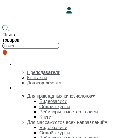
Корзина
Поиск
товаров
О нас
Преподаватели
Контакты
Договор-оферта
Онлайн-курсы и видеозаписи
Для прикладных кинезиологов
Видеозаписи
Онлайн-курсы
Вебинары и мастер-классы
Книги
Для массажистов всех направлений
Видеозаписи
Онлайн-курсы
Вебинары и мастер-классы