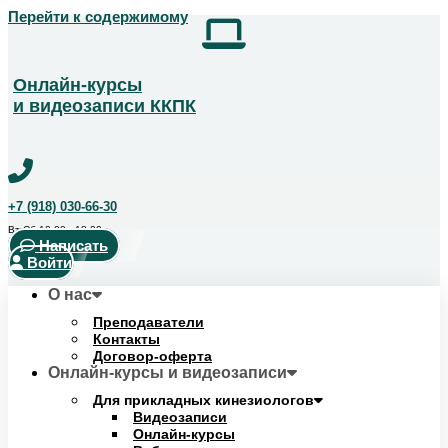
Перейти к содержимому
Получить скидку!
Позвоните чтобы получить курс со скидкой
+7 (918) 123-14-04
Онлайн-курсы
и видеозаписи ККПК
+7 (918) 030-66-30
Вт-Сб 10:00 - 18:00
Написать
Войти
О нас
Преподаватели
Контакты
Договор-оферта
Онлайн-курсы и видеозаписи
Для прикладных кинезиологов
Видеозаписи
Онлайн-курсы