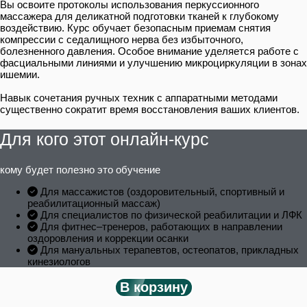
Вы освоите протоколы использования перкуссионного
массажера для деликатной подготовки тканей к глубокому
воздействию. Курс обучает безопасным приемам снятия
компрессии с седалищного нерва без избыточного,
болезненного давления. Особое внимание уделяется работе с
фасциальными линиями и улучшению микроциркуляции в зонах
ишемии.
Навык сочетания ручных техник с аппаратными методами
существенно сократит время восстановления ваших клиентов.
Для кого этот онлайн-курс
кому будет полезно это обучение
Для массажистов (оздоровительный, спортивный и
реабилитационный массаж)
Для специалистов по физической реабилитации и ЛФК
Для фитнес–тренеров, работающих в направлении
оздоровления и коррекции осанки
Для мануальных терапевтов, остеопатов, прикладных
кинезиологов
В корзину