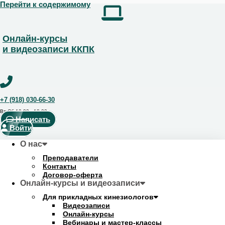
Перейти к содержимому
Получить скидку!
Позвоните чтобы получить курс со скидкой
+7 (918) 123-14-04
Онлайн-курсы
и видеозаписи ККПК
+7 (918) 030-66-30
Вт-Сб 10:00 - 18:00
Написать
Войти
О нас
Преподаватели
Контакты
Договор-оферта
Онлайн-курсы и видеозаписи
Для прикладных кинезиологов
Видеозаписи
Онлайн-курсы
Вебинары и мастер-классы