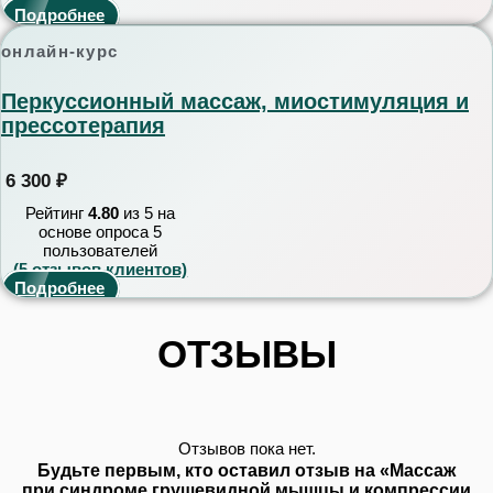
Подробнее
онлайн-курс
Перкуссионный массаж, миостимуляция и
прессотерапия
6 300
₽
Рейтинг
4.80
из 5 на
основе опроса
5
пользователей
(
5
отзывов клиентов)
Подробнее
ОТЗЫВЫ
Отзывов пока нет.
Будьте первым, кто оставил отзыв на «Массаж
при синдроме грушевидной мышцы и компрессии